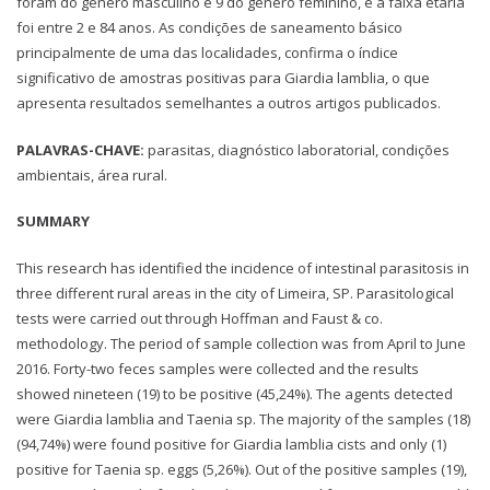
foram do gênero masculino e 9 do gênero feminino, e a faixa etária
foi entre 2 e 84 anos. As condições de saneamento básico
principalmente de uma das localidades, confirma o índice
significativo de amostras positivas para Giardia lamblia, o que
apresenta resultados semelhantes a outros artigos publicados.
PALAVRAS-CHAVE:
parasitas, diagnóstico laboratorial, condições
ambientais, área rural.
SUMMARY
This research has identified the incidence of intestinal parasitosis in
three different rural areas in the city of Limeira, SP. Parasitological
tests were carried out through Hoffman and Faust & co.
methodology. The period of sample collection was from April to June
2016. Forty-two feces samples were collected and the results
showed nineteen (19) to be positive (45,24%). The agents detected
were Giardia lamblia and Taenia sp. The majority of the samples (18)
(94,74%) were found positive for Giardia lamblia cists and only (1)
positive for Taenia sp. eggs (5,26%). Out of the positive samples (19),