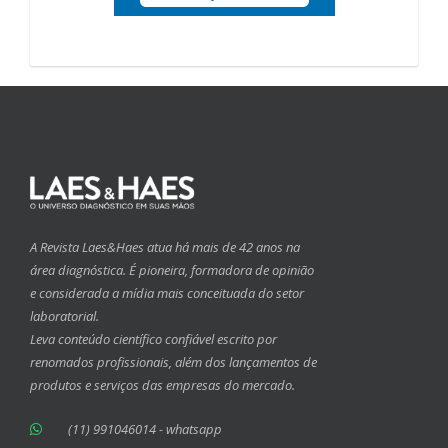
A Revista Laes&Haes atua há mais de 42 anos na
área diagnóstica. É pioneira, formadora de opinião
e considerada a mídia mais conceituada do setor
laboratorial.
Leva conteúdo científico confiável escrito por
renomados profissionais, além dos lançamentos de
produtos e serviços das empresas do mercado.
(11) 991046014 - whatsapp