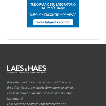
A Revista Laes&Haes atua há mais de 42 anos na
área diagnóstica. É pioneira, formadora de opinião
e considerada a mídia mais conceituada do setor
laboratorial.
Leva conteúdo científico confiável escrito por