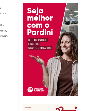
c
tors:
ere
eria,
ts was