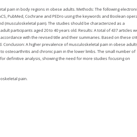
al pain in body regions in obese adults. Methods: The following electroni
LACS, PubMed, Cochrane and PEDro using the keywords and Boolean opera
and (musculoskeletal pain). The studies should be characterized as a
lt participants aged 20 to 40 years old. Results: A total of 437 articles w
 accordance with the revised title and their summaries. Based on these crit
osed. Conclusion: A higher prevalence of musculoskeletal pain in obese adul
 to osteoarthritis and chronic pain in the lower limbs. The small number of
ns for definitive analysis, showing the need for more studies focusing on
oskeletal pain.