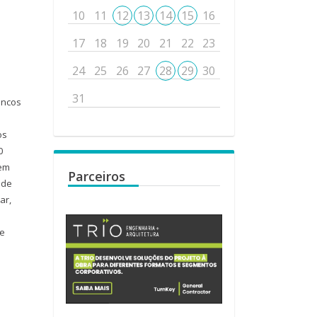
10
11
12
13
14
15
16
17
18
19
20
21
22
23
24
25
26
27
28
29
30
31
ancos
os
0
 em
Parceiros
 de
ar,
de