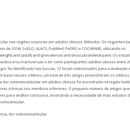
icular nas regiões corporais em adultos obesos. Métodos: Os seguintes b
to de 2014): SciELO, LILACS, PubMed, PeDRO e COCHRANE, utilizando os
weight) and (adult) and (prevalence) and (musculoskeletal pain). Os estud
tiva e/ou transversais e ter como participantes adultos obesos entre 2
igos foi identificado nas buscas, 12 foram selecionados para a avaliação
 base nesses critérios, um total de três artigos preencheram os critérios
a dor osteomioarticular em adultos obesos foi encontrada na região lomb
e dores crônicas nos membros inferiores. O pequeno número de artigos que
ções para análise conclusiva, mostrando a necessidade de mais estudos 
omioarticular.
ia, dor osteomioarticular.