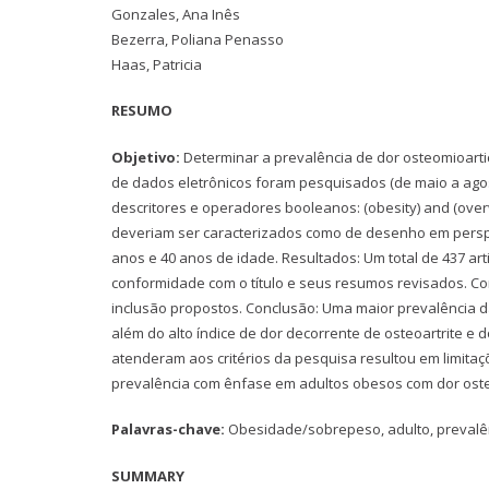
Gonzales, Ana Inês
Bezerra, Poliana Penasso
Haas, Patricia
RESUMO
Objetivo:
Determinar a prevalência de dor osteomioart
de dados eletrônicos foram pesquisados (de maio a agos
descritores e operadores booleanos: (obesity) and (over
deveriam ser caracterizados como de desenho em perspec
anos e 40 anos de idade. Resultados: Um total de 437 art
conformidade com o título e seus resumos revisados. Com
inclusão propostos. Conclusão: Uma maior prevalência d
além do alto índice de dor decorrente de osteoartrite 
atenderam aos critérios da pesquisa resultou em limita
prevalência com ênfase em adultos obesos com dor oste
Palavras-chave:
Obesidade/sobrepeso, adulto, prevalênc
SUMMARY