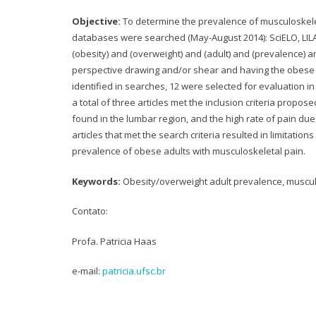
Objective:
To determine the prevalence of musculoskelet
databases were searched (May-August 2014): SciELO, LI
(obesity) and (overweight) and (adult) and (prevalence) 
perspective drawing and/or shear and having the obese adu
identified in searches, 12 were selected for evaluation in
a total of three articles met the inclusion criteria prop
found in the lumbar region, and the high rate of pain due
articles that met the search criteria resulted in limitatio
prevalence of obese adults with musculoskeletal pain.
Keywords:
Obesity/overweight adult prevalence, muscul
Contato:
Profa. Patricia Haas
e-mail:
patricia.ufsc.br