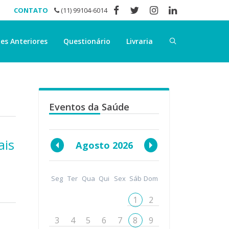
CONTATO
(11) 99104-6014
es Anteriores
Questionário
Livraria
Eventos da Saúde
ais
Agosto 2026
Seg
Ter
Qua
Qui
Sex
Sáb
Dom
1
2
3
4
5
6
7
8
9