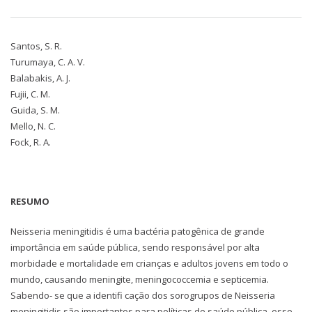
Santos, S. R.
Turumaya, C. A. V.
Balabakis, A. J.
Fujii, C. M.
Guida, S. M.
Mello, N. C.
Fock, R. A.
RESUMO
Neisseria meningitidis é uma bactéria patogênica de grande
importância em saúde pública, sendo responsável por alta
morbidade e mortalidade em crianças e adultos jovens em todo o
mundo, causando meningite, meningococcemia e septicemia.
Sabendo- se que a identifi cação dos sorogrupos de Neisseria
meningitidis são importantes para políticas de saúde pública, esse