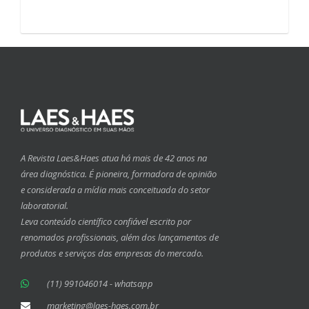
A Revista Laes&Haes atua há mais de 42 anos na
área diagnóstica. É pioneira, formadora de opinião
e considerada a mídia mais conceituada do setor
laboratorial.
Leva conteúdo científico confiável escrito por
renomados profissionais, além dos lançamentos de
produtos e serviços das empresas do mercado.
(11) 991046014 - whatsapp
marketing@laes-haes.com.br