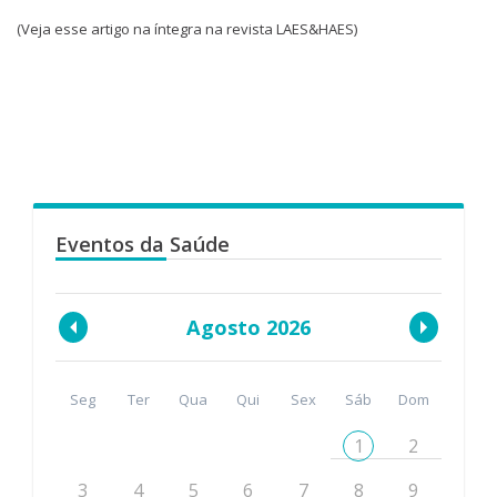
(Veja esse artigo na íntegra na revista LAES&HAES)
Eventos da Saúde
Agosto 2026
Seg
Ter
Qua
Qui
Sex
Sáb
Dom
1
2
3
4
5
6
7
8
9