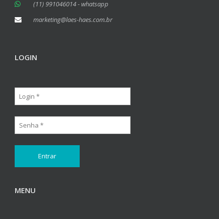
(11) 991046014 - whatsapp
marketing@laes-haes.com.br
LOGIN
MENU