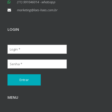
(11) 991046014 - whatsapp
marketing@laes-haes.com.br
LOGIN
MENU