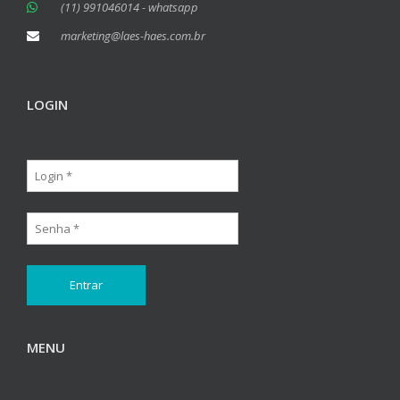
(11) 991046014 - whatsapp
marketing@laes-haes.com.br
LOGIN
MENU