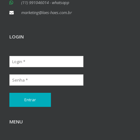
(11) 991046014 - whatsapp
marketing@laes-haes.com.br
LOGIN
MENU