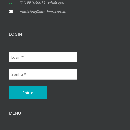
(11) 991046014 - whatsapp
marketing@laes-haes.com.br
LOGIN
MENU