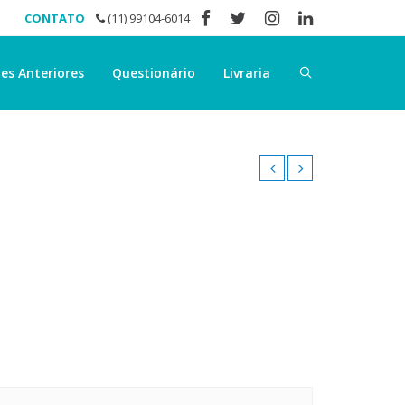
CONTATO
(11) 99104-6014
es Anteriores
Questionário
Livraria