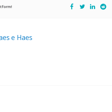
atform!
aes e Haes